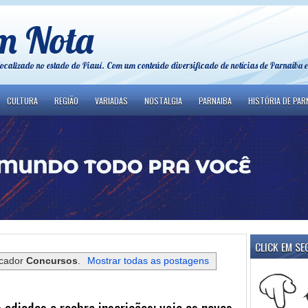
m Nota
localizado no estado do Piauí. Com um conteúdo diversificado de notícias de Parnaíba e
CULTURA
REGIÃO
VARIADAS
NOSTALGIA
PARNAIBA
HISTÓRIA DE PAR
CLICK EM SE
rcador
Concursos
.
Mostrar todas as postagens
adiadas e reabre inscrições; veja as novas