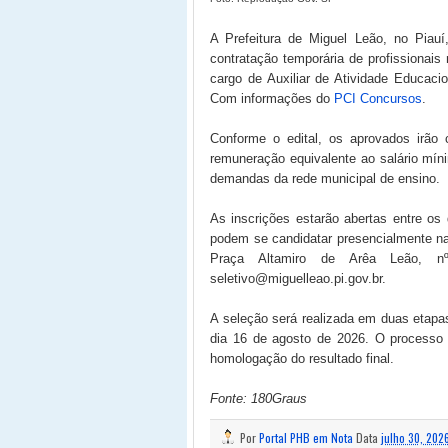
A Prefeitura de Miguel Leão, no Piauí,
contratação temporária de profissionai
cargo de Auxiliar de Atividade Educaci
Com informações do
PCI Concursos
.
Conforme o edital, os aprovados irão
remuneração equivalente ao salário mín
demandas da rede municipal de ensino.
As inscrições estarão abertas entre os
podem se candidatar presencialmente na
Praça Altamiro de Arêa Leão, 
seletivo@miguelleao.pi.gov.br.
A seleção será realizada em duas etapas:
dia 16 de agosto de 2026. O processo s
homologação do resultado final.
Fonte: 180Graus
Por
Portal PHB em Nota
Data
julho 30, 202