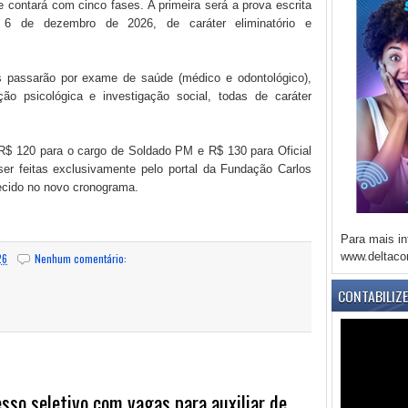
 contará com cinco fases. A primeira será a prova escrita
a 6 de dezembro de 2026, de caráter eliminatório e
s passarão por exame de saúde (médico e odontológico),
ção psicológica e investigação social, todas de caráter
$ 120 para o cargo de Soldado PM e R$ 130 para Oficial
er feitas exclusivamente pelo portal da Fundação Carlos
ecido no novo cronograma.
Para mais in
www.deltaco
26
Nenhum comentário:
CONTABILIZ
esso seletivo com vagas para auxiliar de