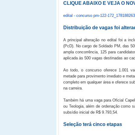
CLIQUE ABAIXO E VEJA O NO
edital - concurso pm-122-172_17818826
Distribuição de vagas foi alter
A principal alteração no edital foi a 
(PcD). No cargo de Soldado PM, das 500
ampla concorrência, 125 para candidat
aplicada às 500 vagas destinadas ao cad
Ao todo, o concurso oferece 1.001 v
metade para provimento imediato e metad
completo em qualquer área e oferece sub
na carreira.
Também há uma vaga para Oficial Capelã
ou Teologia, além de ordenação como sa
subsídio inicial de R$ 9.793,54.
Seleção terá cinco etapas