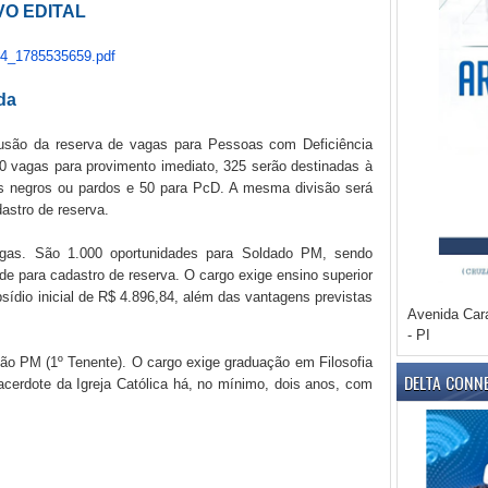
VO EDITAL
34_1785535659.pdf
ada
inclusão da reserva de vagas para Pessoas com Deficiência
 vagas para provimento imediato, 325 serão destinadas à
os negros ou pardos e 50 para PcD. A mesma divisão será
astro de reserva.
agas. São 1.000 oportunidades para Soldado PM, sendo
e para cadastro de reserva. O cargo exige ensino superior
sídio inicial de R$ 4.896,84, além das vantagens previstas
Avenida Car
- PI
o PM (1º Tenente). O cargo exige graduação em Filosofia
DELTA CONN
cerdote da Igreja Católica há, no mínimo, dois anos, com