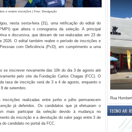
o e reabre inscrições | Foto: Divulgação
u, nesta sexta-feira (31), uma retificação do edital do
(PMPI) que altera o cronograma da seleção. A principal
iva e discursiva, que deixam de ser realizadas em 23 de
 2026. O edital também reabre o período de inscrições e
 Pessoas com Deficiência (PcD), em cumprimento a uma
ão se inscrever novamente das 10h do dia 3 de agosto até
sivamente pelo site da Fundação Carlos Chagas (FCC). O
 da taxa de inscrição será de 3 a 4 de agosto, enquanto o
é 8 de setembro.
Rua Humbert
 inscrições realizadas entre junho e julho permanecem
enção já deferidos. Os candidatos que já efetuaram o
TECNO AR: 
m mais participar da seleção devido à mudança no
mento da inscrição e a devolução do valor pago entre 3 de
a do candidato no portal da FCC.