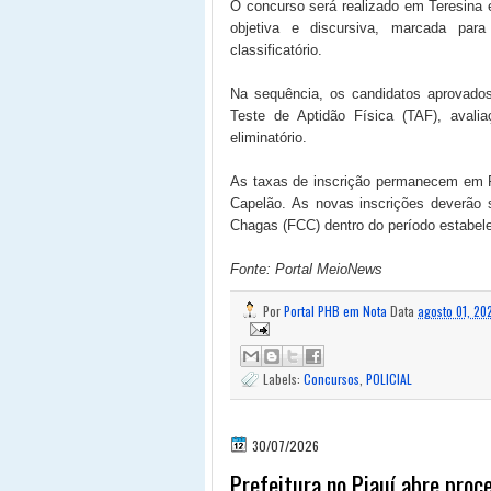
O concurso será realizado em Teresina e
objetiva e discursiva, marcada par
classificatório.
Na sequência, os candidatos aprovado
Teste de Aptidão Física (TAF), avalia
eliminatório.
As taxas de inscrição permanecem em R
Capelão. As novas inscrições deverão s
Chagas (FCC) dentro do período estabel
Fonte: Portal MeioNews
Por
Portal PHB em Nota
Data
agosto 01, 20
Labels:
Concursos
,
POLICIAL
30/07/2026
Prefeitura no Piauí abre proc