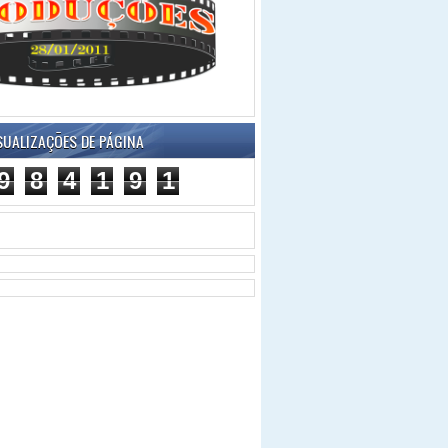
SUALIZAÇÕES DE PÁGINA
9
8
4
1
9
1