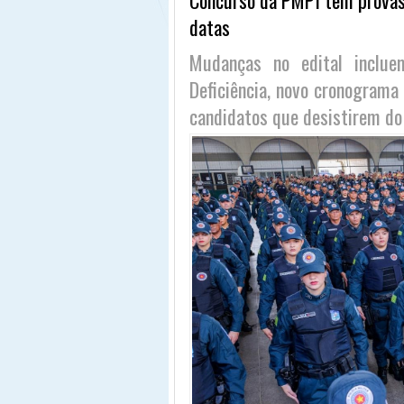
datas
Mudanças no edital inclu
Deficiência, novo cronograma
candidatos que desistirem do