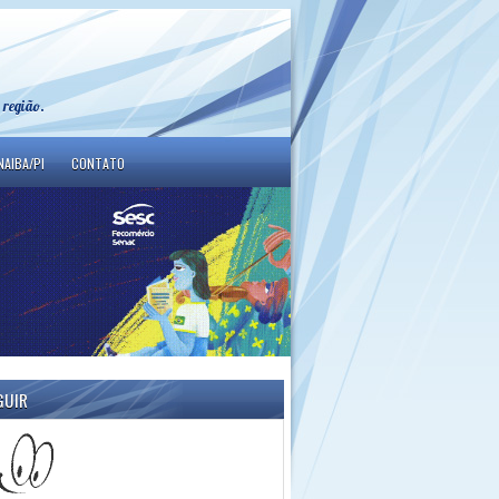
 região.
NAIBA/PI
CONTATO
GUIR