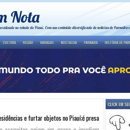
m Nota
localizado no estado do Piauí. Com um conteúdo diversificado de notícias de Parnaíba e
CULTURA
REGIÃO
VARIADAS
NOSTALGIA
PARNAIBA
HISTÓRIA DE PAR
CLICK EM SE
sidências e furtar objetos no Piauí;é presa
os suspeitos agiam em grupo e invadiam