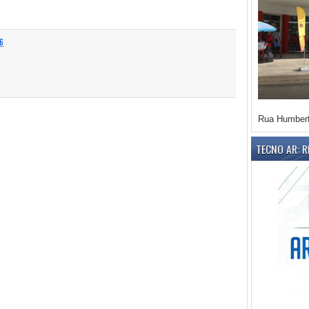
6
Rua Humbert
TECNO AR: 