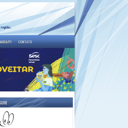
 região.
NAIBA/PI
CONTATO
GUIR