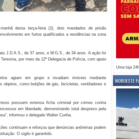
 manhã desta terça-feira (2), dois mandados de prisão
envolvimento em furtos qualificados a residências na zona
iais J.D.A.S., de 37 anos, e W.G.S., de 34 anos. A ação foi
e Teresina, por meio da 12ª Delegacia de Polícia, com apoio
Uma loja 24
eitos agiam em grupo e invadiam imóveis mediante
NOROESTE P
objetos, como botijões de gás, bicicletas, ventiladores e
resos possuem extensa ficha criminal por crimes contra
rocessos em liberdade, demonstrando total desprezo pela
uosa”, informou o delegado Walter Cunha.
igações continuam e reforçou que denúncias anônimas podem
tituição. O sigilo é garantido.