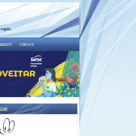
 região.
NAIBA/PI
CONTATO
GUIR