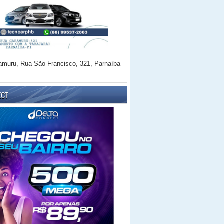
amuru, Rua São Francisco, 321, Parnaíba
ECT