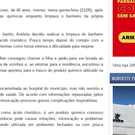
rais, de 46 anos, morreu, nesta quinta-feira (21/05), após
ias químicas enquanto limpava o banheiro da própria
 banho, Antônia decidiu realizar a limpeza do banheiro
ácido muriático. Pouco tempo depois do contato com a
tomas como tosse intensa e dificuldade para respirar.
lher conseguiu chamar a filha e pediu para ser levada ao
 de vizinhos e, ao retornar para a residência, encontrou a
Uma loja 24
enas apontou para o frasco do produto químico utilizado na
NOROESTE P
 encaminhada ao hospital do município, mas não resistiu e
e de saúde. De acordo com informações repassadas pelos
intoxicação provocou graves complicações respiratórias.
como ácido clorídrico, é um produto químico corrosivo
tância pode causar irritações, intoxicação e problemas
 quando utilizada em ambientes fechados ou com pouca