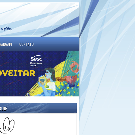
 região.
NAIBA/PI
CONTATO
GUIR