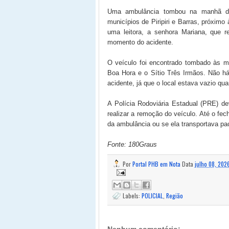
Uma ambulância tombou na manhã dest
municípios de Piripiri e Barras, próxim
uma leitora, a senhora Mariana, que 
momento do acidente.
O veículo foi encontrado tombado às ma
Boa Hora e o Sítio Três Irmãos. Não há
acidente, já que o local estava vazio quan
A Polícia Rodoviária Estadual (PRE) d
realizar a remoção do veículo. Até o fe
da ambulância ou se ela transportava p
Fonte: 180Graus
Por
Portal PHB em Nota
Data
julho 08, 202
Labels:
POLICIAL
,
Região
Nenhum comentário: