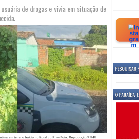
a usuária de drogas e vivia em situação de
ecida.
PESQUISAR 
O PARAÍBA T
tima em terreno baldio no litoral do PI — Foto: Reprodução/PM-PI