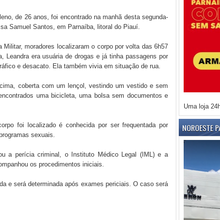
eno, de 26 anos, foi encontrado na manhã desta segunda-
ssa Samuel Santos, em Parnaíba, litoral do Piauí.
 Militar, moradores localizaram o corpo por volta das 6h57
a, Leandra era usuária de drogas e já tinha passagens por
ráfico e desacato. Ela também vivia em situação de rua.
 cima, coberta com um lençol, vestindo um vestido e sem
 encontrados uma bicicleta, uma bolsa sem documentos e
Uma loja 24
rpo foi localizado é conhecida por ser frequentada por
NOROESTE P
 programas sexuais.
nou a perícia criminal, o Instituto Médico Legal (IML) e a
companhou os procedimentos iniciais.
cada e será determinada após exames periciais. O caso será