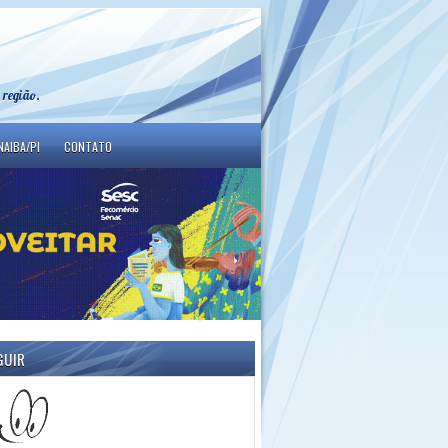
 região.
NAIBA/PI
CONTATO
GUIR