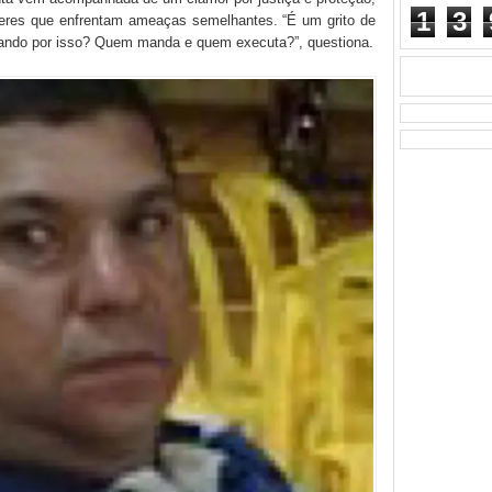
1
3
heres que enfrentam ameaças semelhantes. “É um grito de
agando por isso? Quem manda e quem executa?”, questiona.