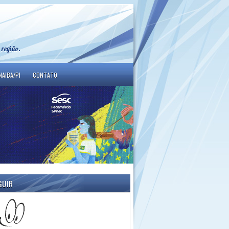
 região.
NAIBA/PI
CONTATO
GUIR