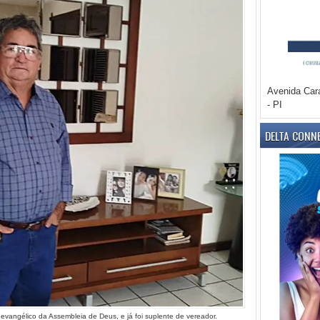
Avenida Car
- PI
DELTA CONN
vangélico da Assembleia de Deus, e já foi suplente de vereador.