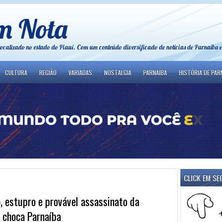
m Nota
localizado no estado do Piauí. Com um conteúdo diversificado de notícias de Parnaíba e
CULTURA
REGIÃO
VARIADAS
NOSTALGIA
PARNAIBA
HISTÓRIA DE PAR
CLICK EM SE
, estupro e provável assassinato da
 choca Parnaíba