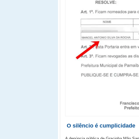
O silêncio é cumplicidade
A denúncia pública de Gracinha Mão San