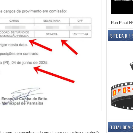
Rua Piauí Nº
SITE DA R F
TOTAL DE VI
ta vem acompanhada de um clamor por justiça e proteção,