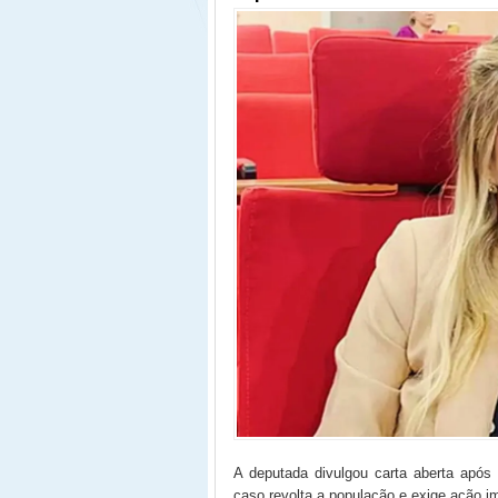
A deputada divulgou carta aberta após 
caso revolta a população e exige ação i