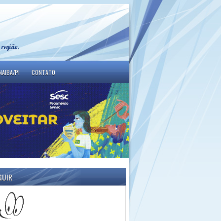
 região.
NAIBA/PI
CONTATO
GUIR