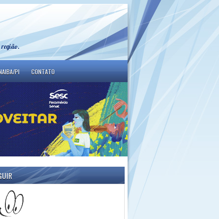
 região.
NAIBA/PI
CONTATO
GUIR