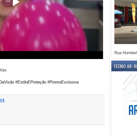
Rua Humbert
TECNO AR: 
oja.
aVisão #EstiloEProteção #PromoExclusiva
024