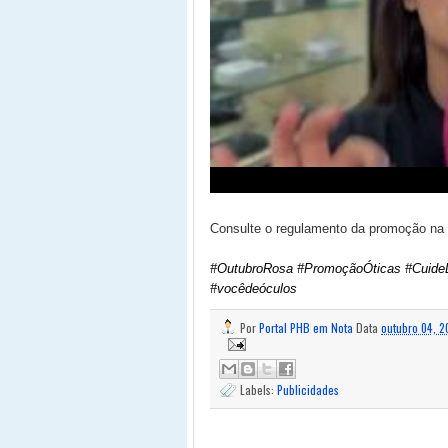
Consulte o regulamento da promoção na l
#OutubroRosa #PromoçãoÓticas #CuideD
#vocêdeóculos
Por
Portal PHB em Nota
Data
outubro 04, 2
Labels:
Publicidades