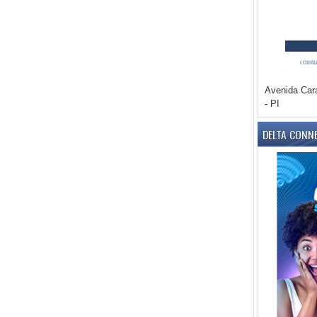
Avenida Car
- PI
DELTA CONN