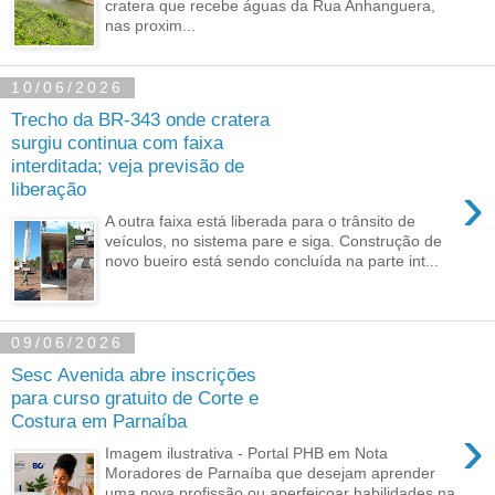
cratera que recebe águas da Rua Anhanguera,
nas proxim...
10/06/2026
Trecho da BR-343 onde cratera
surgiu continua com faixa
interditada; veja previsão de
›
liberação
A outra faixa está liberada para o trânsito de
veículos, no sistema pare e siga. Construção de
novo bueiro está sendo concluída na parte int...
09/06/2026
Sesc Avenida abre inscrições
para curso gratuito de Corte e
Costura em Parnaíba
›
Imagem ilustrativa - Portal PHB em Nota
Moradores de Parnaíba que desejam aprender
uma nova profissão ou aperfeiçoar habilidades na