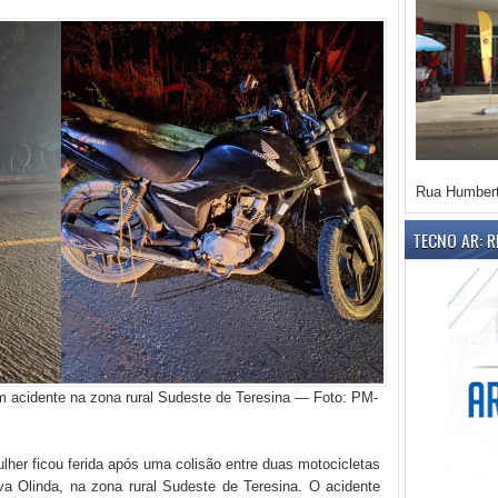
Rua Humbert
TECNO AR: 
 em acidente na zona rural Sudeste de Teresina — Foto: PM-
r ficou ferida após uma colisão entre duas motocicletas
a Olinda, na zona rural Sudeste de Teresina. O acidente