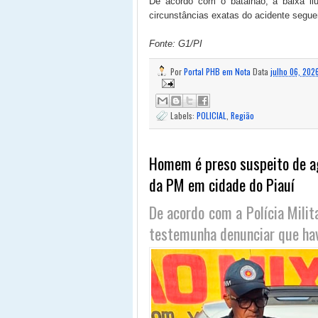
De acordo com o batalhão, a baixa ilu
circunstâncias exatas do acidente segu
Fonte: G1/PI
Por
Portal PHB em Nota
Data
julho 06, 202
Labels:
POLICIAL
,
Região
Homem é preso suspeito de ag
da PM em cidade do Piauí
De acordo com a Polícia Milit
testemunha denunciar que hav