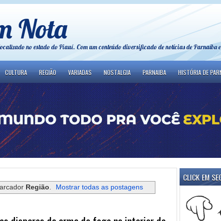
m Nota
localizado no estado do Piauí. Com um conteúdo diversificado de notícias de Parnaíba e
CULTURA
REGIÃO
VARIADAS
NOSTALGIA
PARNAIBA
HISTÓRIA DE PAR
CLICK EM SE
arcador
Região
.
Mostrar todas as postagens
s disparos de arma de fogo no interior do