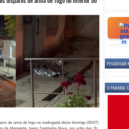
PESQUISAR 
O PARAÍBA T
aros de arma de fogo na madrugada deste domingo (05/07)
o da Margarida, bairro Sambaíba Nova, por volta das 2h,