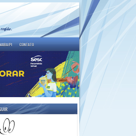
 região.
NAIBA/PI
CONTATO
GUIR