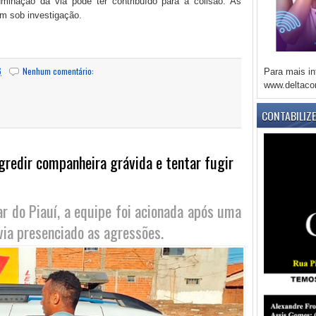
minação da via pode ter contribuído para a colisão. As
em sob investigação.
6
Nenhum comentário:
Para mais in
www.deltaco
CONTABILIZ
redir companheira grávida e tentar fugir
ar do Piauí, a equipe foi acionada após uma
ia presenciado as agressões.